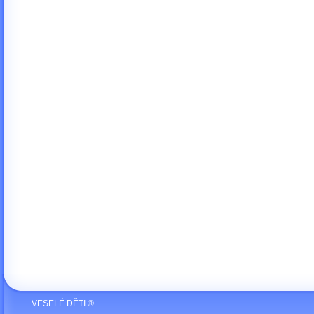
VESELÉ DĚTI ®