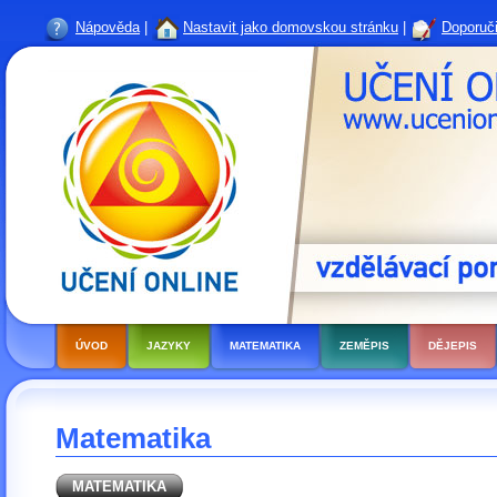
Nápověda
|
Nastavit jako domovskou stránku
|
Doporuči
ÚVOD
JAZYKY
MATEMATIKA
ZEMĚPIS
DĚJEPIS
Matematika
MATEMATIKA