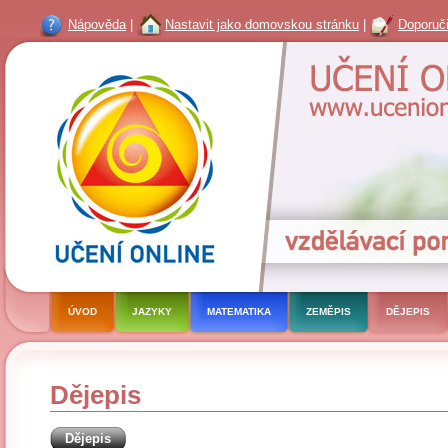
Nápověda
|
Nastavit jako domovskou stránku
|
Doporuči
ÚVOD
JAZYKY
MATEMATIKA
ZEMĚPIS
DĚJEPIS
Dějepis
Dějepis