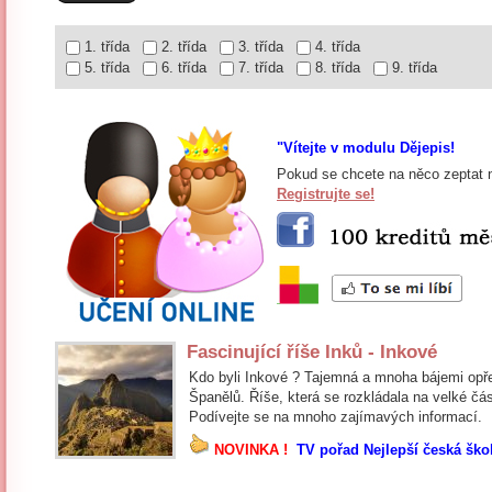
1. třída
2. třída
3. třída
4. třída
5. třída
6. třída
7. třída
8. třída
9. třída
"Vítejte v modulu Dějepis!
Pokud se chcete na něco zeptat n
Registrujte se!
Fascinující říše Inků - Inkové
Kdo byli Inkové ? Tajemná a mnoha bájemi opře
Španělů. Říše, která se rozkládala na velké část
Podívejte se na mnoho zajímavých informací.
NOVINKA !
TV pořad Nejlepší česká ško