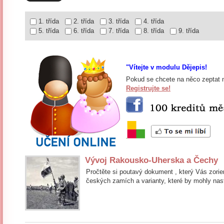
1. třída
2. třída
3. třída
4. třída
5. třída
6. třída
7. třída
8. třída
9. třída
"Vítejte v modulu Dějepis!
Pokud se chcete na něco zeptat n
Registrujte se!
Vývoj Rakousko-Uherska a Čechy
Pročtěte si poutavý dokument , který Vás zori
českých zamích a varianty, které by mohly nas