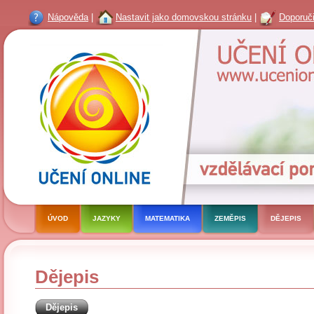
Nápověda
|
Nastavit jako domovskou stránku
|
Doporuči
ÚVOD
JAZYKY
MATEMATIKA
ZEMĚPIS
DĚJEPIS
Dějepis
Dějepis