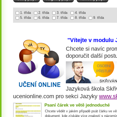
1. třída
2. třída
3. třída
4. třída
5. třída
6. třída
7. třída
8. třída
9. třída
"Vítejte v modulu
Chcete si navíc prom
doporučit další pos
Jazyková škola Skři
ucenionline.com pro sekci Jazyky
www.sk
Psaní čárek ve větě jednoduché
Chcete vědět v jakém případě psát čárku ve vět
dokument, kde získáte více znalostí s názorným