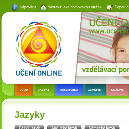
Nápověda
|
Nastavit jako domovskou stránku
|
Doporuči
ÚVOD
JAZYKY
MATEMATIKA
ZEMĚPIS
DĚJEPIS
Jazyky
Český jazyk
Anglický jazyk
Německý jazyk