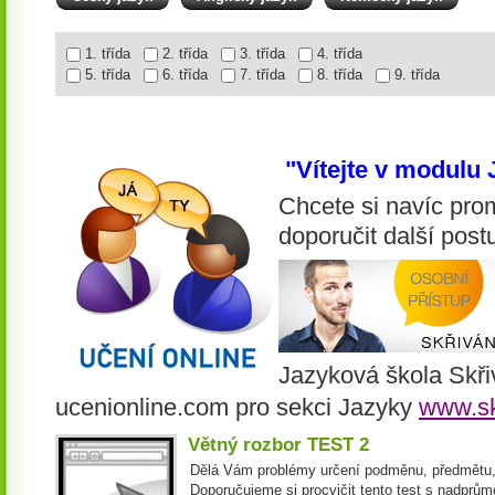
1. třída
2. třída
3. třída
4. třída
5. třída
6. třída
7. třída
8. třída
9. třída
"Vítejte v modulu
Chcete si navíc prom
doporučit další pos
Jazyková škola Skři
ucenionline.com pro sekci Jazyky
www.sk
Větný rozbor TEST 2
Dělá Vám problémy určení podměnu, předmětu,p
Doporučujeme si procvičit tento test s nadprům