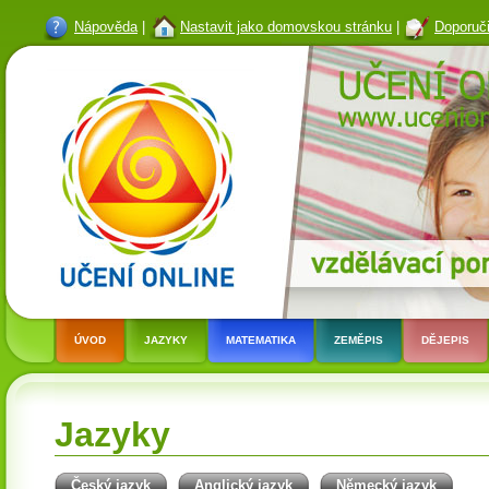
Nápověda
|
Nastavit jako domovskou stránku
|
Doporuči
ÚVOD
JAZYKY
MATEMATIKA
ZEMĚPIS
DĚJEPIS
Jazyky
Český jazyk
Anglický jazyk
Německý jazyk