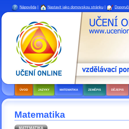
Nápověda
|
Nastavit jako domovskou stránku
|
Doporuči
ÚVOD
JAZYKY
MATEMATIKA
ZEMĚPIS
DĚJEPIS
Matematika
MATEMATIKA