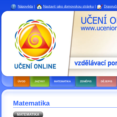
Nápověda
|
Nastavit jako domovskou stránku
|
Doporuči
ÚVOD
JAZYKY
MATEMATIKA
ZEMĚPIS
DĚJEPIS
Matematika
MATEMATIKA