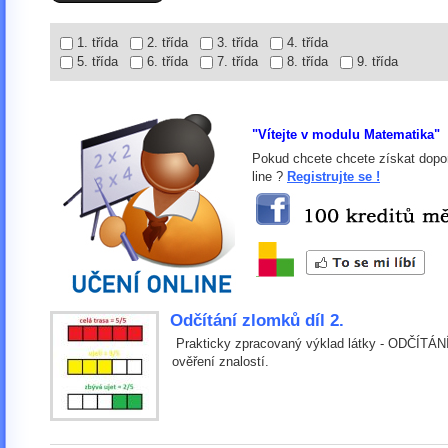
1. třída
2. třída
3. třída
4. třída
5. třída
6. třída
7. třída
8. třída
9. třída
"Vítejte v modulu Matematika"
Pokud chcete chcete získat dopor
line ?
Registrujte se !
Odčítání zlomků díl 2.
Prakticky zpracovaný výklad látky - ODČÍTÁNÍ
ověření znalostí.