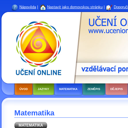
Nápověda
|
Nastavit jako domovskou stránku
|
Doporuči
ÚVOD
JAZYKY
MATEMATIKA
ZEMĚPIS
DĚJEPIS
Matematika
MATEMATIKA