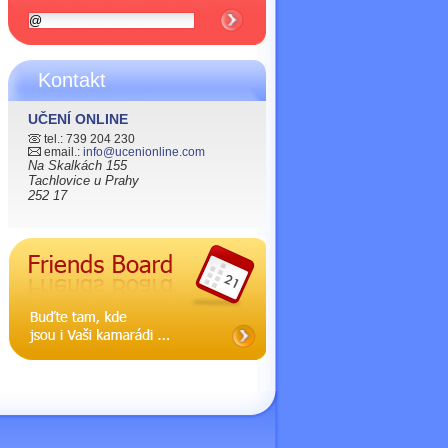
Kontakt
UČENÍ ONLINE
tel.: 739 204 230
email.:
info@ucenionline.com
Na Skalkách 155
Tachlovice u Prahy
252 17