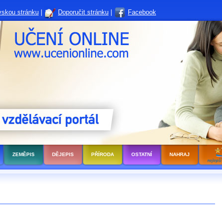
vskou stránku
|
Doporučit stránku
|
Facebook
ZEMĚPIS
DĚJEPIS
PŘÍRODA
OSTATNÍ
NAHRAJ