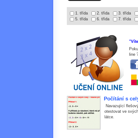
1. třída
2. třída
3. třída
5. třída
6. třída
7. třída
"Vít
Poku
line
Počítání s cel
Navazující flešov
otestovat ve svých
látce.