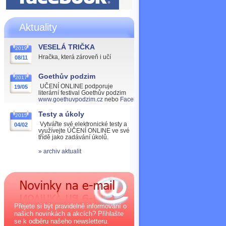
Aktuality
VESELÁ TRIČKA
2019
Hračka, která zároveň i učí
08/11
Goethův podzim
2017
UČENÍ ONLINE podporuje
19/05
literární festival Goethův podzim
www.goethuvpodzim.cz
nebo
Facebook
Testy a úkoly
2015
Vytvářte své elektronické testy a
04/02
využívejte ÚČENÍ ONLINE ve své
třídě jako zadávání úkolů.
» archiv aktualit
Přejete si být pravidelně informování o
našich novinkách a akcích? Přihlašte
se k odběru našeho newsletteru.