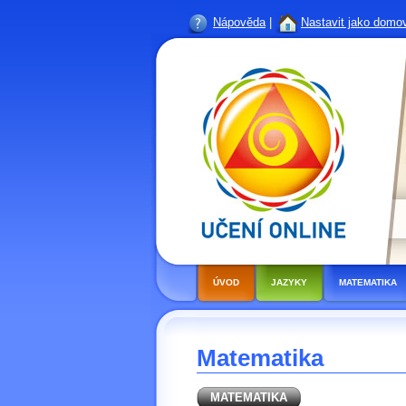
Nápověda
|
Nastavit jako domo
ÚVOD
JAZYKY
MATEMATIKA
Matematika
MATEMATIKA