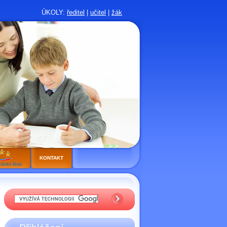
ÚKOLY:
ředitel
|
učitel
|
žák
KONTAKT