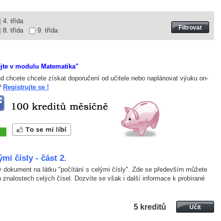
4. třída
8. třída
9. třída
ejte v modulu Matematika"
d chcete chcete získat doporučení od učitele nebo naplánovat výuku on-
 ?
Registrujte se !
ými čísly - část 2.
ý dokument na látku "počítání s celými čísly". Zde se především můžete
 znalostech celých čísel. Dozvíte se však i další informace k probírané
5 kreditů