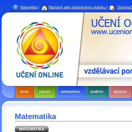
Nápověda
|
Nastavit jako domovskou stránku
|
Doporuči
ÚVOD
JAZYKY
MATEMATIKA
ZEMĚPIS
DĚJEPIS
Matematika
MATEMATIKA