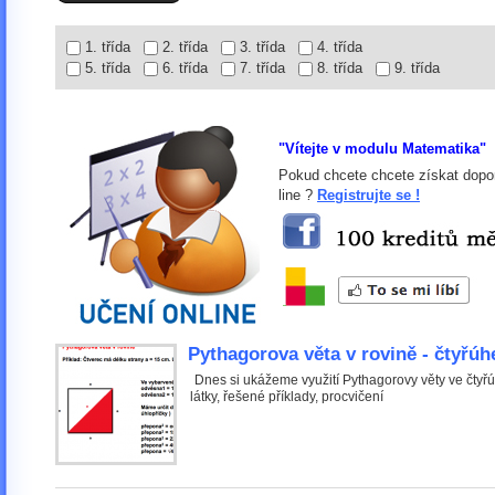
1. třída
2. třída
3. třída
4. třída
5. třída
6. třída
7. třída
8. třída
9. třída
"Vítejte v modulu Matematika"
Pokud chcete chcete získat dopor
line ?
Registrujte se !
Pythagorova věta v rovině - čtyřúh
Dnes si ukážeme využití Pythagorovy věty ve čtyřú
látky, řešené příklady, procvičení