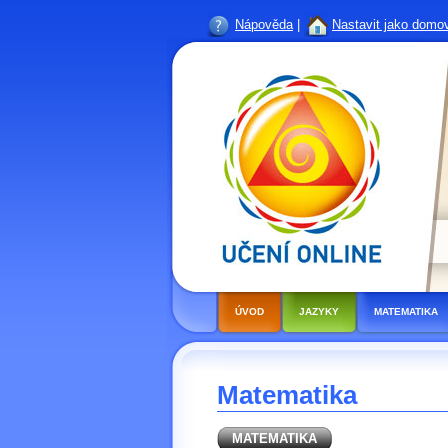
Nápověda
|
Nastavit jako domo
ÚVOD
JAZYKY
MATEMATIKA
Matematika
MATEMATIKA