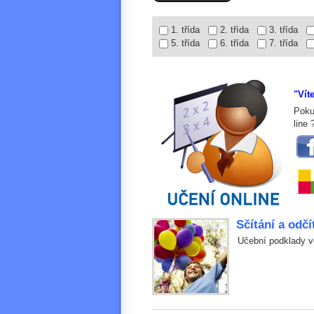
1. třída
2. třída
3. třída
5. třída
6. třída
7. třída
"Vít
Poku
line
Sčítání a odčí
Učební podklady ve