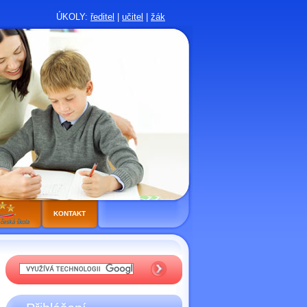
ÚKOLY:
ředitel
|
učitel
|
žák
KONTAKT