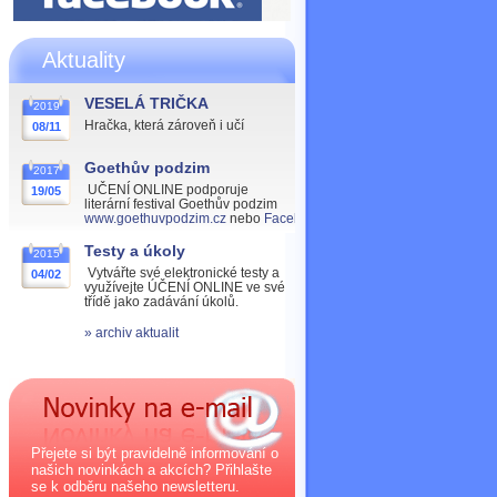
Aktuality
VESELÁ TRIČKA
2019
Hračka, která zároveň i učí
08/11
Goethův podzim
2017
UČENÍ ONLINE podporuje
19/05
literární festival Goethův podzim
www.goethuvpodzim.cz
nebo
Facebook
Testy a úkoly
2015
Vytvářte své elektronické testy a
04/02
využívejte ÚČENÍ ONLINE ve své
třídě jako zadávání úkolů.
» archiv aktualit
Přejete si být pravidelně informování o
našich novinkách a akcích? Přihlašte
se k odběru našeho newsletteru.