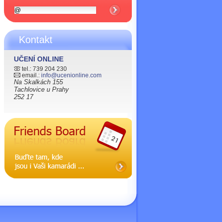
Kontakt
UČENÍ ONLINE
tel.: 739 204 230
email.:
info@ucenionline.com
Na Skalkách 155
Tachlovice u Prahy
252 17