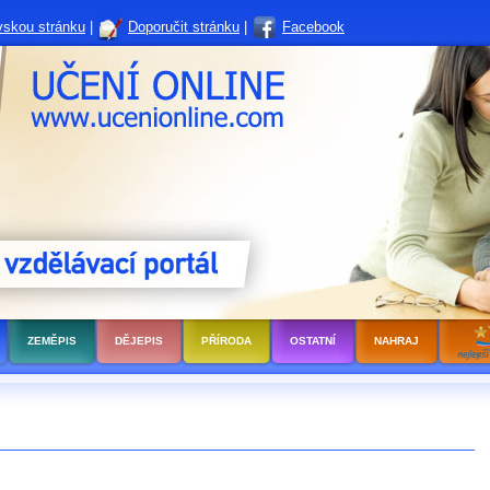
vskou stránku
|
Doporučit stránku
|
Facebook
ZEMĚPIS
DĚJEPIS
PŘÍRODA
OSTATNÍ
NAHRAJ