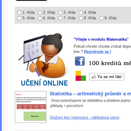
1. třída
2. třída
3. třída
4. třída
5. třída
6. třída
7. třída
8. třída
9. třída
"Vítejte v modulu Matematika"
Pokud chcete chcete získat dopor
line ?
Registrujte se !
Statistika – aritmetický průměr a
Dnes pokračujeme se statistikou a přidáme pojmy 
příklady + procvičení.
Stažení bez registrace - náhledová verze