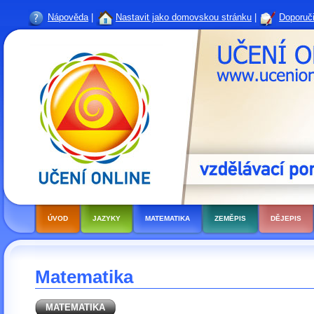
Nápověda
|
Nastavit jako domovskou stránku
|
Doporuči
ÚVOD
JAZYKY
MATEMATIKA
ZEMĚPIS
DĚJEPIS
Matematika
MATEMATIKA