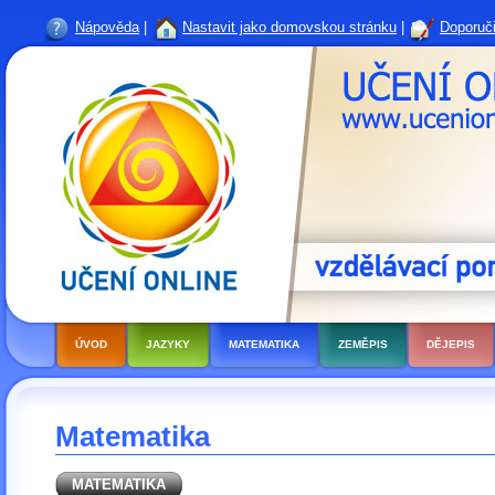
Nápověda
|
Nastavit jako domovskou stránku
|
Doporuči
ÚVOD
JAZYKY
MATEMATIKA
ZEMĚPIS
DĚJEPIS
Matematika
MATEMATIKA