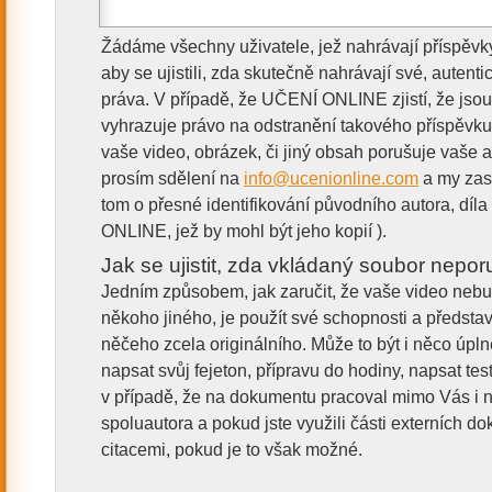
Žádáme všechny uživatele, jež nahrávají příspěv
aby se ujistili, zda skutečně nahrávají své, autenti
práva. V případě, že UČENÍ ONLINE zjistí, že jso
vyhrazuje právo na odstranění takového příspěvku
vaše video, obrázek, či jiný obsah porušuje vaše 
prosím sdělení na
info@ucenionline.com
a my zast
tom o přesné identifikování původního autora, díl
ONLINE, jež by mohl být jeho kopií ).
Jak se ujistit, zda vkládaný soubor nepor
Jedním způsobem, jak zaručit, že vaše video neb
někoho jiného, je použít své schopnosti a představ
něčeho zcela originálního. Může to být i něco úpl
napsat svůj fejeton, přípravu do hodiny, napsat te
v případě, že na dokumentu pracoval mimo Vás i ně
spoluautora a pokud jste využili části externích dok
citacemi, pokud je to však možné.