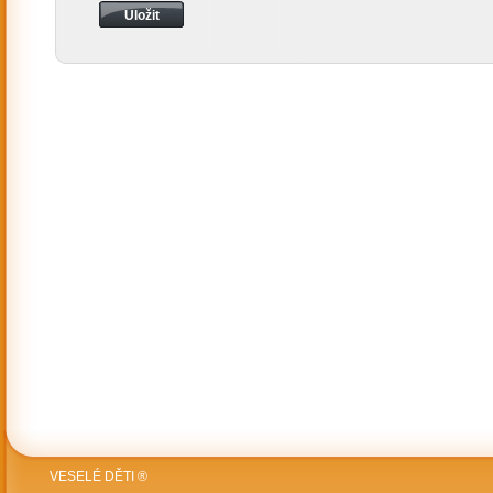
VESELÉ DĚTI ®