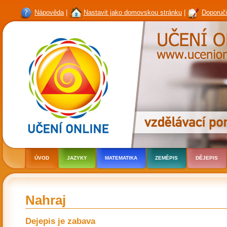
Nápověda
|
Nastavit jako domovskou stránku
|
Doporuči
ÚVOD
JAZYKY
MATEMATIKA
ZEMĚPIS
DĚJEPIS
Nahraj
Dejepis je zabava