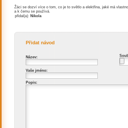
Žáci se dozví více o tom, co je to světlo a elektřina, jaké má vlastno
a k čemu se používá.
přidal(a):
Nikola
Přidat návod
Soub
Název:
Vaše jméno:
Popis: