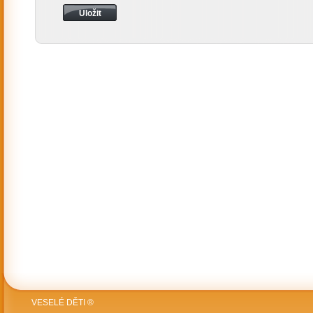
VESELÉ DĚTI ®