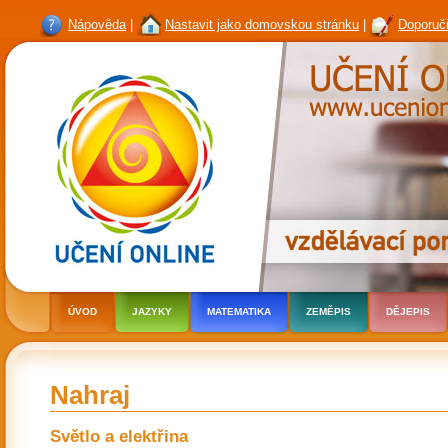
Nápověda
|
Nastavit jako domovskou stránku
|
Doporuči
ÚVOD
JAZYKY
MATEMATIKA
ZEMĚPIS
DĚJEPIS
Nahraj
Světlo a elektřina