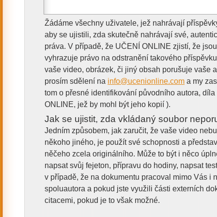
Žádáme všechny uživatele, jež nahrávají příspěv
aby se ujistili, zda skutečně nahrávají své, autenti
práva. V případě, že UČENÍ ONLINE zjistí, že jso
vyhrazuje právo na odstranění takového příspěvku
vaše video, obrázek, či jiný obsah porušuje vaše 
prosím sdělení na
info@ucenionline.com
a my zast
tom o přesné identifikování původního autora, díl
ONLINE, jež by mohl být jeho kopií ).
Jak se ujistit, zda vkládaný soubor nepor
Jedním způsobem, jak zaručit, že vaše video neb
někoho jiného, je použít své schopnosti a představ
něčeho zcela originálního. Může to být i něco úpl
napsat svůj fejeton, přípravu do hodiny, napsat te
v případě, že na dokumentu pracoval mimo Vás i ně
spoluautora a pokud jste využili části externích dok
citacemi, pokud je to však možné.