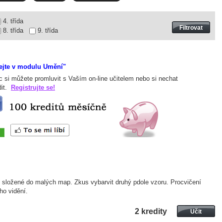
4. třída
8. třída
9. třída
ejte v modulu Umění"
c si můžete promluvit s Vaším on-line učitelem nebo si nechat
dit.
Registrujte se!
 složené do malých map. Zkus vybarvit druhý pdole vzoru. Procvičení
ho vidění.
2 kredity