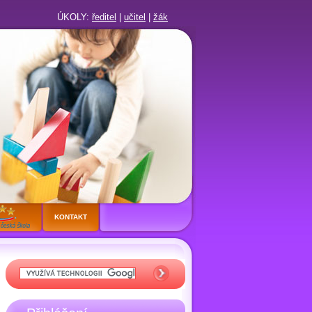
ÚKOLY:
ředitel
|
učitel
|
žák
KONTAKT