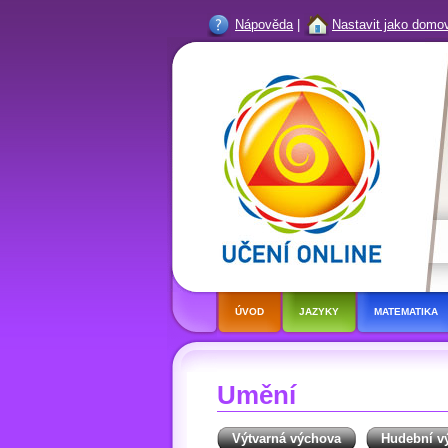
Nápověda
|
Nastavit jako domo
ÚVOD
JAZYKY
MATEMATIKA
Umění
Výtvarná výchova
Hudební v