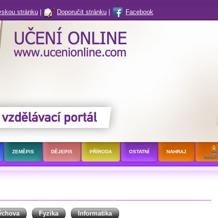
vskou stránku
|
Doporučit stránku
|
Facebook
ZEMĚPIS
DĚJEPIS
PŘÍRODA
OSTATNÍ
NAHRAJ
ýchova
Fyzika
Informatika