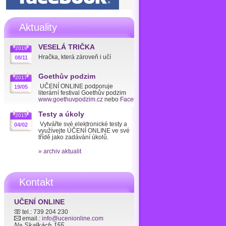
Aktuality
VESELÁ TRIČKA
2019
Hračka, která zároveň i učí
08/11
Goethův podzim
2017
UČENÍ ONLINE podporuje
19/05
literární festival Goethův podzim
www.goethuvpodzim.cz
nebo
Facebook
Testy a úkoly
2015
Vytvářte své elektronické testy a
04/02
využívejte ÚČENÍ ONLINE ve své
třídě jako zadávání úkolů.
» archiv aktualit
Kontakt
UČENÍ ONLINE
tel.: 739 204 230
email.:
info@ucenionline.com
Na Skalkách 155