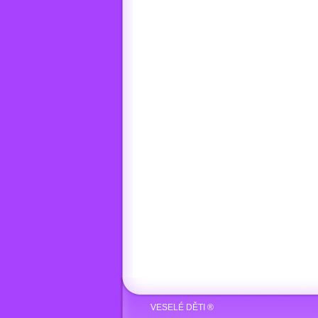
VESELÉ DĚTI ®