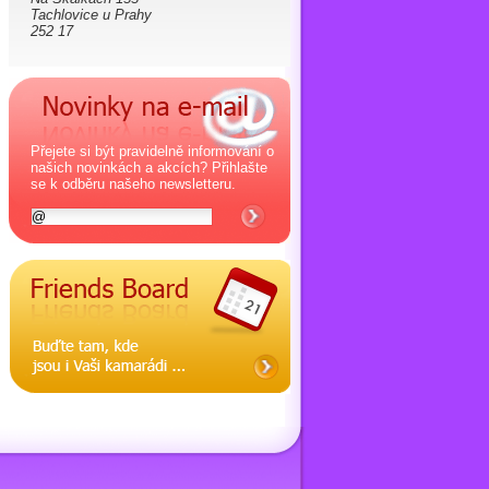
Tachlovice u Prahy
252 17
Přejete si být pravidelně informování o
našich novinkách a akcích? Přihlašte
se k odběru našeho newsletteru.