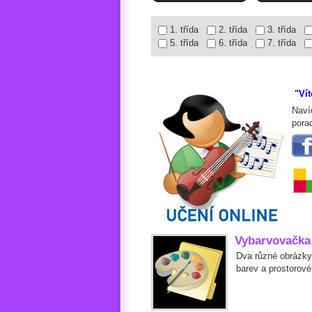
1. třída
2. třída
3. třída
5. třída
6. třída
7. třída
"Vít
Naví
pora
Vybarvovačka
Dva různé obrázky
barev a prostorové