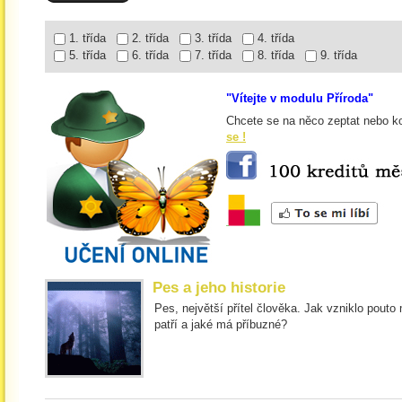
1. třída
2. třída
3. třída
4. třída
5. třída
6. třída
7. třída
8. třída
9. třída
"Vítejte v modulu Příroda"
Chcete se na něco zeptat nebo k
se !
Pes a jeho historie
Pes, největší přítel člověka. Jak vzniklo pout
patří a jaké má příbuzné?