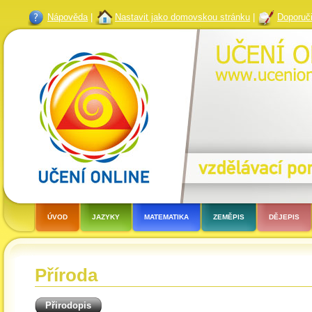
Nápověda
|
Nastavit jako domovskou stránku
|
Doporuči
ÚVOD
JAZYKY
MATEMATIKA
ZEMĚPIS
DĚJEPIS
Příroda
Přirodopis