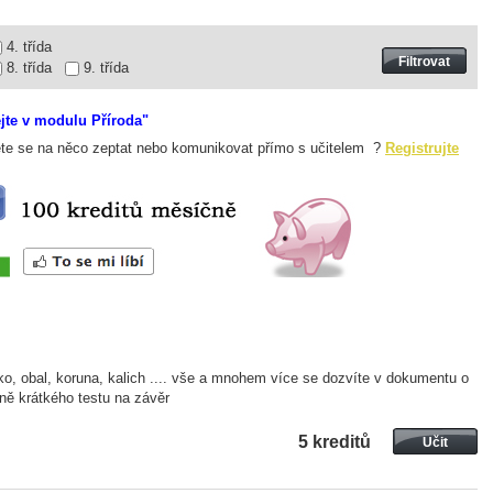
4. třída
8. třída
9. třída
ejte v modulu Příroda"
te se na něco zeptat nebo komunikovat přímo s učitelem ?
Registrujte
žko, obal, koruna, kalich .... vše a mnohem více se dozvíte v dokumentu o
ně krátkého testu na závěr
5 kreditů