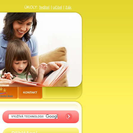
ÚKOLY:
ředitel
|
učitel
|
žák
KONTAKT