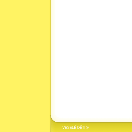
VESELÉ DĚTI ®