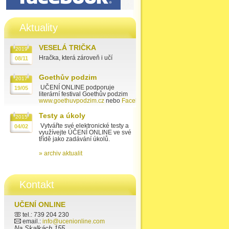
Aktuality
VESELÁ TRIČKA
2019
Hračka, která zároveň i učí
08/11
Goethův podzim
2017
UČENÍ ONLINE podporuje
19/05
literární festival Goethův podzim
www.goethuvpodzim.cz
nebo
Facebook
Testy a úkoly
2015
Vytvářte své elektronické testy a
04/02
využívejte ÚČENÍ ONLINE ve své
třídě jako zadávání úkolů.
» archiv aktualit
Kontakt
UČENÍ ONLINE
tel.: 739 204 230
email.:
info@ucenionline.com
Na Skalkách 155