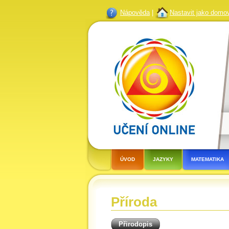
Nápověda
|
Nastavit jako domo
ÚVOD
JAZYKY
MATEMATIKA
Příroda
Přirodopis