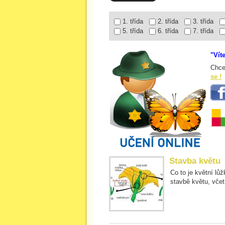
1. třída
2. třída
3. třída
5. třída
6. třída
7. třída
"Vít
Chce
se !
Stavba květu
Co to je květní lů
stavbě květu, včet