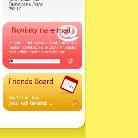
Tachlovice u Prahy
252 17
Přejete si být pravidelně informování o
našich novinkách a akcích? Přihlašte
se k odběru našeho newsletteru.