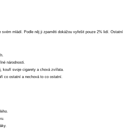
e svém mládí. Podle něj ji zpaměti dokážou vyřešit pouze 2% lidí.
Ostatní
h.
lné národnosti.
, kouří svoje cigarety a chová zvířata.
ří co ostatní a nechová to co ostatní.
lého.
vu.
áky.