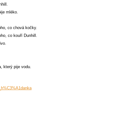
hill.
ije mléko.
toho, co chová kočky.
ho, co kouří Dunhill.
ivo.
 který pije vodu.
nova_h%C3%A1danka