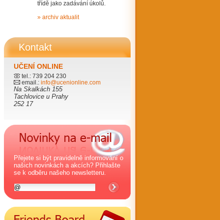
třídě jako zadávání úkolů.
» archiv aktualit
Kontakt
UČENÍ ONLINE
tel.: 739 204 230
email.:
info@ucenionline.com
Na Skalkách 155
Tachlovice u Prahy
252 17
Přejete si být pravidelně informování o
našich novinkách a akcích? Přihlašte
se k odběru našeho newsletteru.