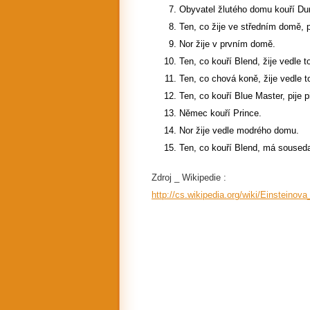
Obyvatel žlutého domu kouří Dun
Ten, co žije ve středním domě, p
Nor žije v prvním domě.
Ten, co kouří Blend, žije vedle 
Ten, co chová koně, žije vedle to
Ten, co kouří Blue Master, pije p
Němec kouří Prince.
Nor žije vedle modrého domu.
Ten, co kouří Blend, má souseda,
Zdroj _ Wikipedie :
http://cs.wikipedia.org/wiki/Einstei