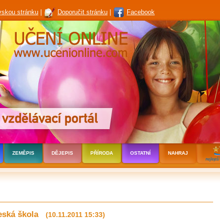
vskou stránku
|
Doporučit stránku
|
Facebook
ZEMĚPIS
DĚJEPIS
PŘÍRODA
OSTATNÍ
NAHRAJ
česká škola
(10.11.2011 15:33)