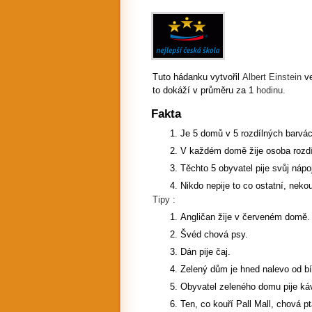
Tuto hádanku vytvořil
Albert Einstein
v
to dokáží v průměru za 1
hodinu.
Fakta
Je 5 domů v 5 rozdílných barvác
V každém domě žije osoba rozdí
Těchto 5 obyvatel pije svůj nápoj
Nikdo nepije to co ostatní, nekou
Tipy :
Angličan žije v červeném domě.
Švéd chová psy.
Dán pije čaj.
Zelený dům je hned nalevo od bí
Obyvatel zeleného domu pije ká
Ten, co kouří Pall Mall, chová pt