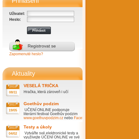
Přihlášení
Uživatel:
Heslo:
Registrovat se
Zapomenuté heslo?
Aktuality
VESELÁ TRIČKA
2019
Hračka, která zároveň i učí
08/11
Goethův podzim
2017
UČENÍ ONLINE podporuje
19/05
literární festival Goethův podzim
www.goethuvpodzim.cz
nebo
Facebook
Testy a úkoly
2015
Vytvářte své elektronické testy a
04/02
využívejte ÚČENÍ ONLINE ve své