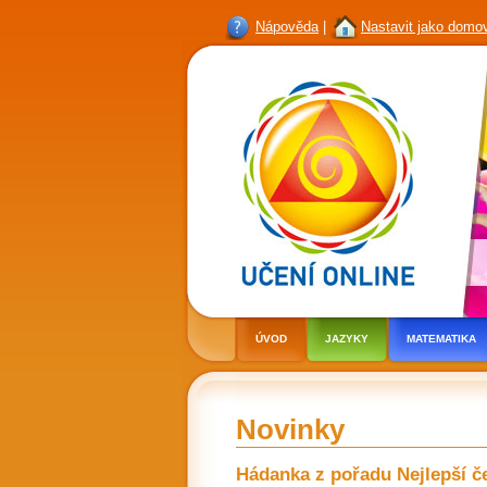
Nápověda
|
Nastavit jako domo
ÚVOD
JAZYKY
MATEMATIKA
Novinky
Hádanka z pořadu Nejlepší 