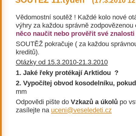
SOUTĚŽ 11.týden
(17.3.2010 12
Vědomostní soutěž ! Každé kolo nové ot
výhry za každou správně zodpovězenou 
něco naučit nebo prověřit své znalosti
SOUTĚŽ pokračuje ( za každou správnou
kreditů).
Otázky od 15.3.2010-21.3.2010
1.
Jaké řeky protékají Arktidou ?
2. Vypočítej obvod kosodelníku, pokud
mm
Odpovědi pište do
Vzkazů a úkolů
po vs
zasílejte na
uceni@veseledeti.cz