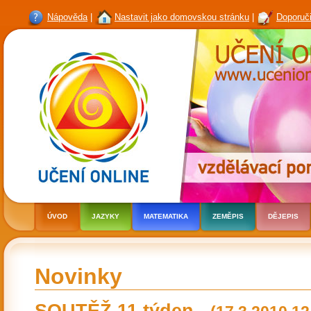
Nápověda
|
Nastavit jako domovskou stránku
|
Doporuči
ÚVOD
JAZYKY
MATEMATIKA
ZEMĚPIS
DĚJEPIS
Novinky